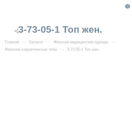
0
3-73-05-1 Топ жен.
—
—
—
Главная
Каталог
Женская медицинская одежда
—
Женские хирургические топы
3-73-05-1 Топ жен.
От 3 900
₽
3-73-05-1 Топ жен.
Артикул:
IF3-73-05-1
УЗНАТЬ ОПТОВУЮ ЦЕНУ
Описание товара