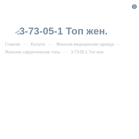
0
3-73-05-1 Топ жен.
—
—
—
Главная
Каталог
Женская медицинская одежда
—
Женские хирургические топы
3-73-05-1 Топ жен.
От 3 900
₽
3-73-05-1 Топ жен.
Артикул:
IF3-73-05-1
УЗНАТЬ ОПТОВУЮ ЦЕНУ
Описание товара