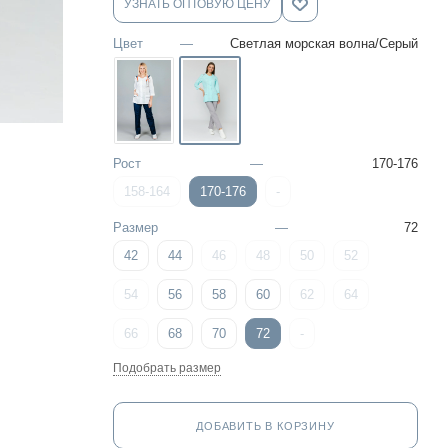
УЗНАТЬ ОПТОВУЮ ЦЕНУ
Цвет
—
Светлая морская волна/Серый
Рост
—
170-176
158-164
170-176
-
Размер
—
72
42
44
46
48
50
52
54
56
58
60
62
64
66
68
70
72
-
Подобрать размер
ДОБАВИТЬ В КОРЗИНУ