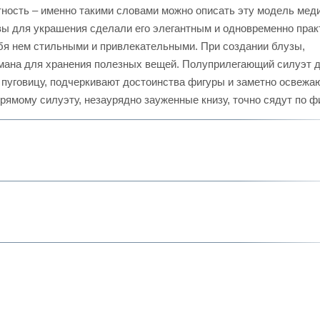
нтность – именно такими словами можно описать эту модель мед
швы для украшения сделали его элегантным и одновременно пра
бя нем стильными и привлекательными. При создании блузы,
армана для хранения полезных вещей. Полуприлегающий силуэт 
1 пуговицу, подчеркивают достоинства фигуры и заметно освежа
рямому силуэту, незаурядно зауженные книзу, точно сядут по ф