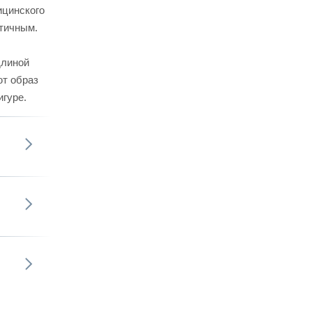
ицинского
ктичным.
длиной
ют образ
игуре.