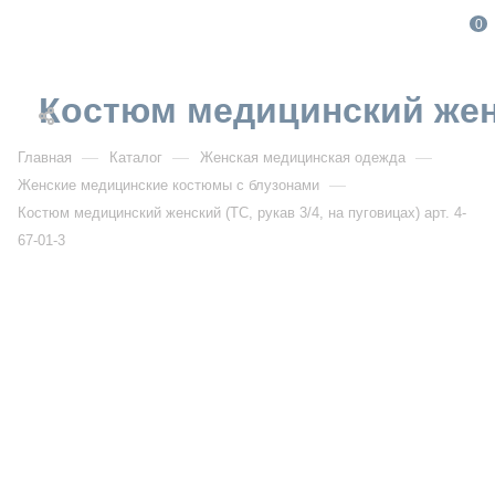
0
Костюм медицинский женск
—
—
—
Главная
Каталог
Женская медицинская одежда
—
Женские медицинские костюмы с блузонами
Костюм медицинский женский (ТС, рукав 3/4, на пуговицах) арт. 4-
67-01-3
От 2 198
₽
От 3 140
₽
РАСПРОДАЖА
Костюм медицинский женский (ТС, рукав 3/4, на
пуговицах) арт. 4-67-01-3
Артикул:
DB4-67-01-3
УЗНАТЬ ОПТОВУЮ ЦЕНУ