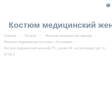
0
Костюм медицинский женск
—
—
—
Главная
Каталог
Женская медицинская одежда
—
Женские медицинские костюмы с блузонами
Костюм медицинский женский (ТС, рукав 3/4, на пуговицах) арт. 4-
67-01-3
От 2 198
₽
От 3 140
₽
РАСПРОДАЖА
Костюм медицинский женский (ТС, рукав 3/4, на
пуговицах) арт. 4-67-01-3
Артикул:
DB4-67-01-3
УЗНАТЬ ОПТОВУЮ ЦЕНУ