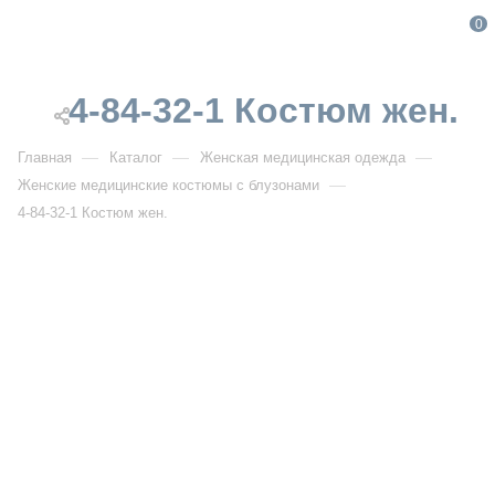
0
4-84-32-1 Костюм жен.
—
—
—
Главная
Каталог
Женская медицинская одежда
—
Женские медицинские костюмы с блузонами
4-84-32-1 Костюм жен.
От 5 400
₽
4-84-32-1 Костюм жен.
НОВИНКА
Артикул:
DB 4-84-32-1
УЗНАТЬ ОПТОВУЮ ЦЕНУ
Описание товара