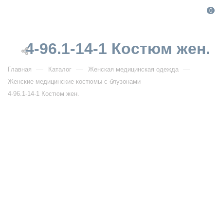
0
4-96.1-14-1 Костюм жен.
—
—
—
Главная
Каталог
Женская медицинская одежда
—
Женские медицинские костюмы с блузонами
4-96.1-14-1 Костюм жен.
От 5 100
₽
4-96.1-14-1 Костюм жен.
НОВИНКА
Артикул:
DB4-96.1-14-1
УЗНАТЬ ОПТОВУЮ ЦЕНУ
Описание товара