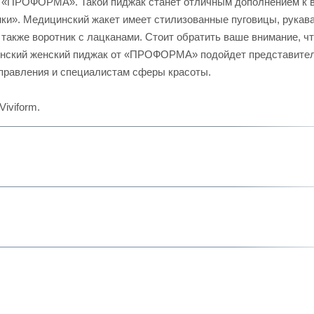
а «ПРОФОРМА». Такой пиджак станет отличным дополнением к 
ки». Медицинский жакет имеет стилизованные пуговицы, рукав
 также воротник с лацканами. Стоит обратить ваше внимание, ч
цинский женский пиджак от «ПРОФОРМА» подойдет представите
правления и специалистам сферы красоты.
iviform.