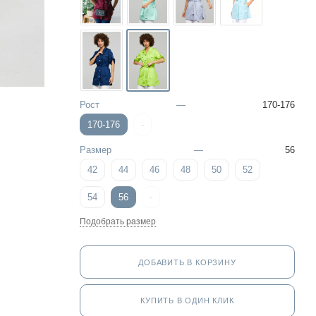
Рост
—
170-176
170-176
-
Размер
—
56
42
44
46
48
50
52
54
56
-
Подобрать размер
ДОБАВИТЬ В КОРЗИНУ
КУПИТЬ В ОДИН КЛИК