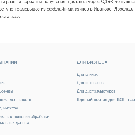
пны разные варианты получения: доставка через СДЭК до пункт
 доступен самовывоз из оффлайн-магазинов в Иваново, Яросла
оставка».
МПАНИИ
ДЛЯ БИЗНЕСА
Для клиник
сии
Для оптовиков
бренды
Для дистрибьюторов
амма лояльности
Единый портал для B2B - па
дничество
ика в отношении обработки
нальных данных