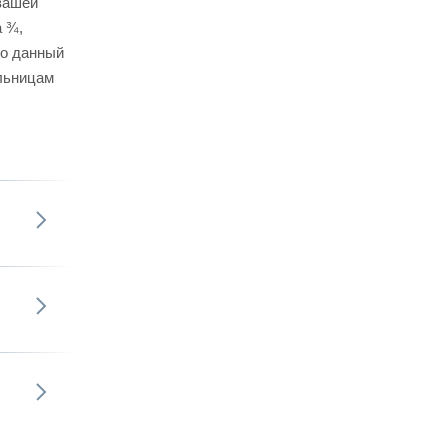
вашей
а ¾,
то данный
льницам