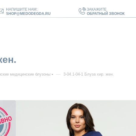
НАПИШИТЕ НАМ:
ЗАКАЖИТЕ
SHOP@MEDODEGDA.RU
ОБРАТНЫЙ ЗВОНОК
жен.
—
ские медицинские блузоны
3-04.1-04-1 Блуза хир. жен.