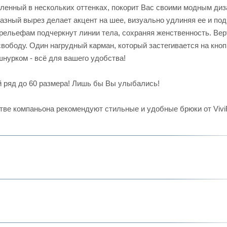
енный в нескольких оттенках, покорит Вас своими модным диз
разный вырез делает акцент на шее, визуально удлиняя ее и по
 рельефам подчеркнут линии тела, сохраняя женственность. Ве
ободу. Один нагрудный карман, который застегивается на кнопк
шнурком - всё для вашего удобства!
 ряд до 60 размера! Лишь бы Вы улыбались!
тве компаньона рекомендуют стильные и удобные брюки от ViviF