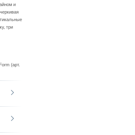
айном и
дчеркивая
ртикальные
у, три
orm (арт.