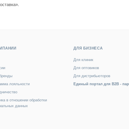
оставка».
МПАНИИ
ДЛЯ БИЗНЕСА
Для клиник
сии
Для оптовиков
бренды
Для дистрибьюторов
амма лояльности
Единый портал для B2B - па
дничество
ика в отношении обработки
нальных данных