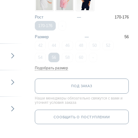
Рост
—
170-176
170-176
-
Размер
—
56
42
44
46
48
50
52
54
56
58
60
-
Подобрать размер
ПОД ЗАКАЗ
Наши менеджеры обязательно свяжутся с вами и
уточнят условия заказа
СООБЩИТЬ О ПОСТУПЛЕНИИ