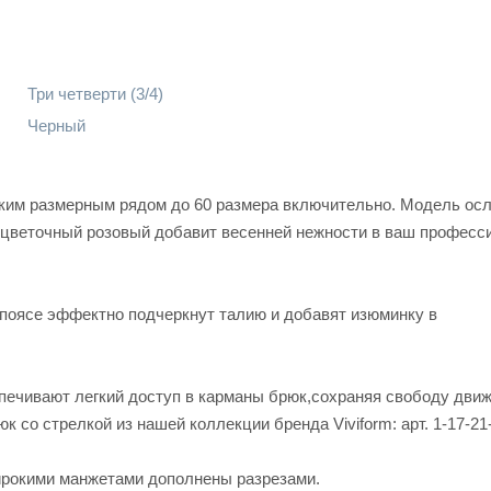
Три четверти (3/4)
Черный
ким размерным рядом до 60 размера включительно. Модель ос
а цветочный розовый добавит весенней нежности в ваш профес
поясе эффектно подчеркнут талию и добавят изюминку в
печивают легкий доступ в карманы брюк,сохраняя свободу движ
со стрелкой из нашей коллекции бренда Viviform: арт. 1-17-21-
ирокими манжетами дополнены разрезами.