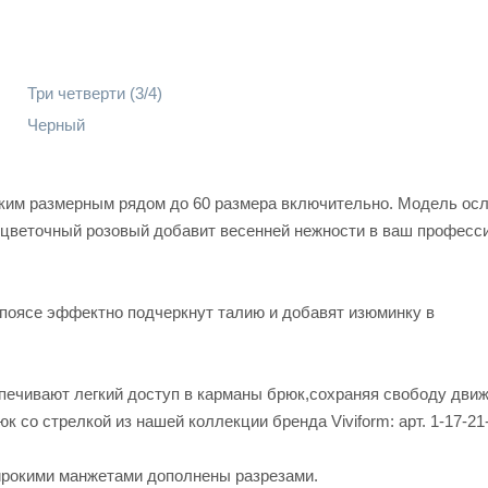
Три четверти (3/4)
Черный
ким размерным рядом до 60 размера включительно. Модель ос
а цветочный розовый добавит весенней нежности в ваш профес
поясе эффектно подчеркнут талию и добавят изюминку в
печивают легкий доступ в карманы брюк,сохраняя свободу движ
со стрелкой из нашей коллекции бренда Viviform: арт. 1-17-21-
ирокими манжетами дополнены разрезами.