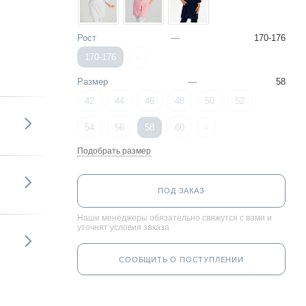
Рост
—
170-176
170-176
-
Размер
—
58
42
44
46
48
50
52
54
56
58
60
-
Подобрать размер
ПОД ЗАКАЗ
Наши менеджеры обязательно свяжутся с вами и
уточнят условия заказа
СООБЩИТЬ О ПОСТУПЛЕНИИ