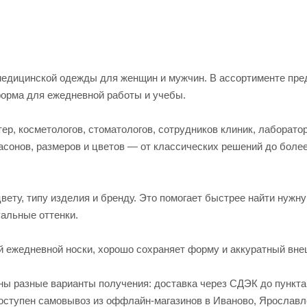
едицинской одежды для женщин и мужчин. В ассортименте пред
форма для ежедневной работы и учебы.
р, косметологов, стоматологов, сотрудников клиник, лаборато
асонов, размеров и цветов — от классических решений до боле
вету, типу изделия и бренду. Это помогает быстрее найти нужн
альные оттенки.
й ежедневной носки, хорошо сохраняет форму и аккуратный вне
пны разные варианты получения: доставка через СДЭК до пункт
 доступен самовывоз из оффлайн-магазинов в Иваново, Яросла