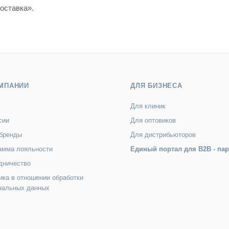
оставка».
МПАНИИ
ДЛЯ БИЗНЕСА
Для клиник
сии
Для оптовиков
бренды
Для дистрибьюторов
амма лояльности
Единый портал для B2B - па
дничество
ика в отношении обработки
нальных данных