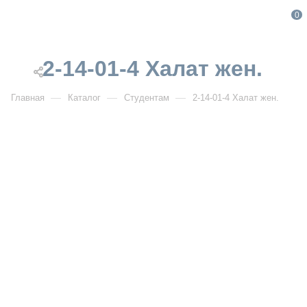
0
2-14-01-4 Халат жен.
—
—
—
Главная
Каталог
Студентам
2-14-01-4 Халат жен.
2-14-01-4 Халат жен.
Артикул:
007461
УЗНАТЬ ОПТОВУЮ ЦЕНУ
Описание товара
Короткий
Длина рукава
Белый
Цвет