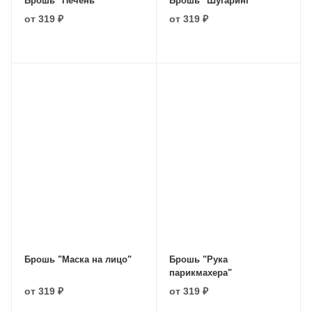
Брошь "Печень"
Брошь "Шугаринг"
от
319 ₽
от
319 ₽
Брошь "Маска на лицо"
Брошь "Рука
парикмахера"
от
319 ₽
от
319 ₽