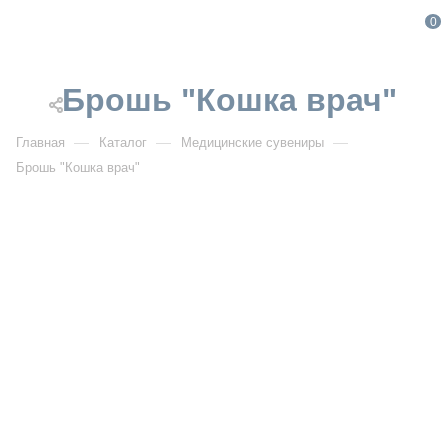
0
Брошь "Кошка врач"
—
—
—
Главная
Каталог
Медицинские сувениры
Брошь "Кошка врач"
От 319
₽
Брошь "Кошка врач"
Артикул:
5740
УЗНАТЬ ОПТОВУЮ ЦЕНУ
Описание товара