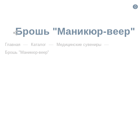
0
Брошь "Маникюр-веер"
—
—
—
Главная
Каталог
Медицинские сувениры
Брошь "Маникюр-веер"
От 319
₽
Брошь "Маникюр-веер"
Артикул:
2777
УЗНАТЬ ОПТОВУЮ ЦЕНУ
Описание товара