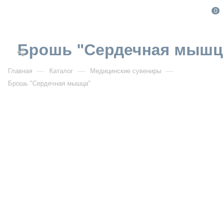
0
Брошь "Сердечная мышц
—
—
—
Главная
Каталог
Медицинские сувениры
Брошь "Сердечная мышца"
Брошь "Сердечная мышца"
Артикул:
4197
УЗНАТЬ ОПТОВУЮ ЦЕНУ
Описание товара
Стильная брошь, способная подчеркнуть Ваш образ, или
стать приятным презентом для любимого доктора. Значок