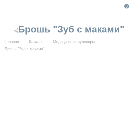
0
Брошь "Зуб с маками"
—
—
—
Главная
Каталог
Медицинские сувениры
Брошь "Зуб с маками"
От 319
₽
Брошь "Зуб с маками"
Артикул:
5707
УЗНАТЬ ОПТОВУЮ ЦЕНУ
Описание товара