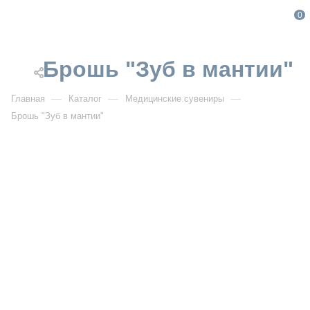
0
Брошь "Зуб в мантии"
—
—
—
Главная
Каталог
Медицинские сувениры
Брошь "Зуб в мантии"
От 319
₽
Брошь "Зуб в мантии"
Артикул:
5703
УЗНАТЬ ОПТОВУЮ ЦЕНУ
Описание товара