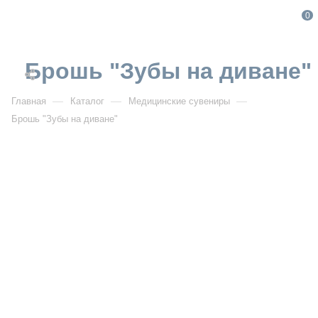
0
Брошь "Зубы на диване"
—
—
—
Главная
Каталог
Медицинские сувениры
Брошь "Зубы на диване"
От 319
₽
Брошь "Зубы на диване"
Артикул:
5708
УЗНАТЬ ОПТОВУЮ ЦЕНУ
Описание товара