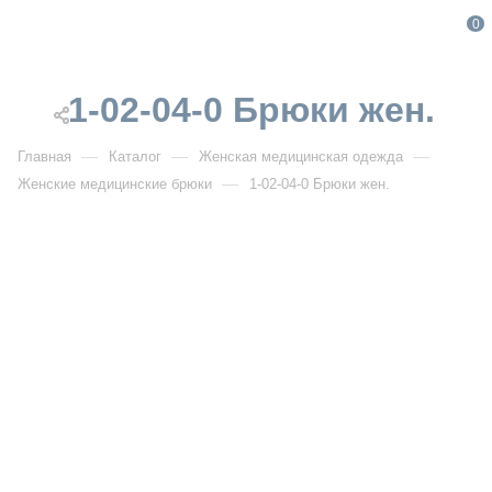
0
1-02-04-0 Брюки жен.
—
—
—
Главная
Каталог
Женская медицинская одежда
—
Женские медицинские брюки
1-02-04-0 Брюки жен.
От 2 880
₽
От 3 600
₽
1-02-04-0 Брюки жен.
Артикул:
VF1-02-04-0
УЗНАТЬ ОПТОВУЮ ЦЕНУ
Описание товара