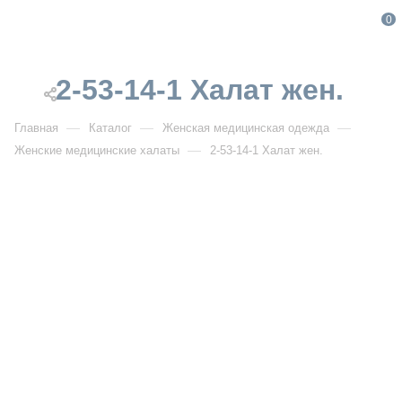
0
2-53-14-1 Халат жен.
—
—
—
Главная
Каталог
Женская медицинская одежда
—
Женские медицинские халаты
2-53-14-1 Халат жен.
От 3 100
₽
2-53-14-1 Халат жен.
НОВИНКА
Артикул:
DB2-53-14-1
УЗНАТЬ ОПТОВУЮ ЦЕНУ
Описание товара