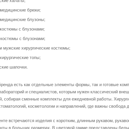
ские халаты;
 медицинские брюки;
 медицинские блузоны;
костюмы с блузонами;
 костюмы с блузонами;
и мужские хирургические костюмы;
хирургические топы;
ские шапочки.
бренда есть как отдельные элементы формы, так и готовые ком
лабораторий и специалистов, которым нужен классический внеш
й, собирая сменные комплекты для ежедневной работы. Хирург
стоматологий, косметологии и направлений, где важны свобода 
нте встречаются изделия с коротким, длинным рукавом, рукавом
нты в больших размерах. В цветовой гамме представлены белые