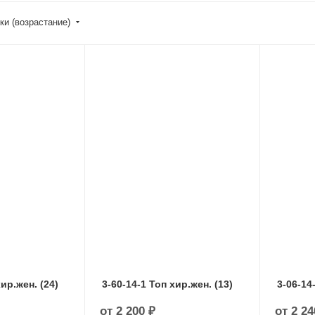
ки (возрастание)
хир.жен. (24)
3-60-14-1 Топ хир.жен. (13)
3-06-14
от
2 200 ₽
от
2 24